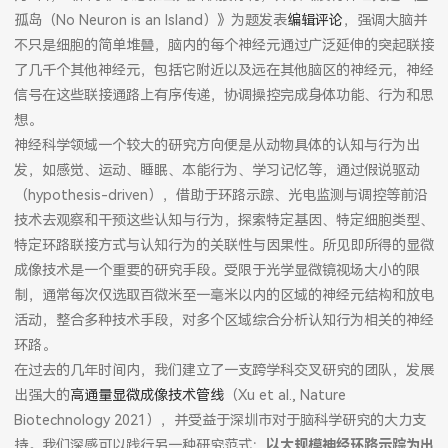
孤岛（No Neuron is an Island）》为题发表
编辑评论
，强调大脑并
不只是细胞的简单堆叠，脑内的每个神经元通过广泛延伸的突起联接
了几千个其他神经元，包括它附近以及远在其他脑区的神经元，神经
信号在这些联接通路上有序传递，协调操控完成身体功能、行为和思
想。
神经科学领域一个较大的研究方向便是从动物具体的认知与行为出
发，如感觉、运动、睡眠、本能行为、学习记忆等，通过假说驱动
（hypothesis-driven），借助于环路示踪、光电监测与调控等前沿
技术去观察和干预这些认知与行为，探索特定基因、特定细胞类型、
特定环路联接方式与认知行为的关联性与因果性。所见即所得的显微
成像技术是一个重要的研究手段。受限于光学显微镜视场大小的限
制，通常每次仅选取百微米至一毫米以内的区域的神经元结构和放电
活动，整合多种技术手段，对多个区域综合分析认知行为相关的神经
环路。
在过去的几年时间内，我们建立了一支跨学科交叉研究的团队，发展
出强大的
高通量显微成像技术管线
（Xu et al., Nature
Biotechnology 2021），并受益于深圳市对于脑科学研究的大力支
持。我们深感可以践行另一种研究范式：
以大规模神经环路示踪为出